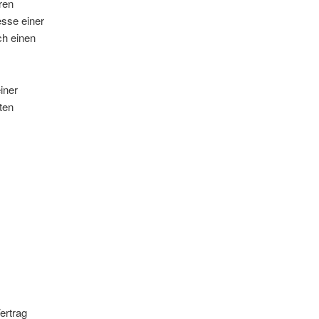
ren
esse einer
ch einen
iner
ten
ertrag