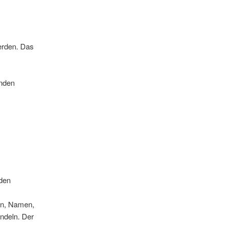
erden. Das
enden
 den
en, Namen,
andeln. Der