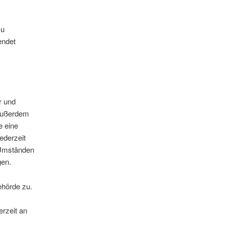
zu
endet
r und
 außerdem
e eine
ederzeit
 Umständen
gen.
ehörde zu.
rzeit an