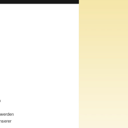
n
t werden
nserer