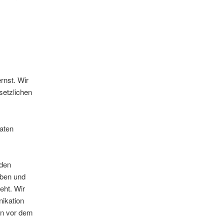
rnst. Wir
setzlichen
aten
rden
eben und
eht. Wir
nikation
en vor dem