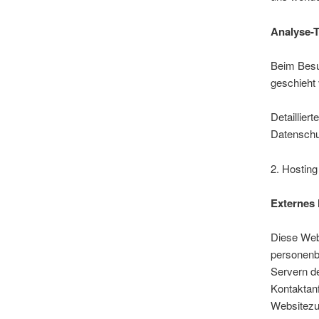
Analyse-T
Beim Besuc
geschieht
Detaillier
Datenschu
2. Hostin
Externes 
Diese Webs
personenb
Servern de
Kontaktan
Websitezug