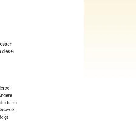
Dessen
n dieser
ierbei
 Andere
te durch
browser,
olgt