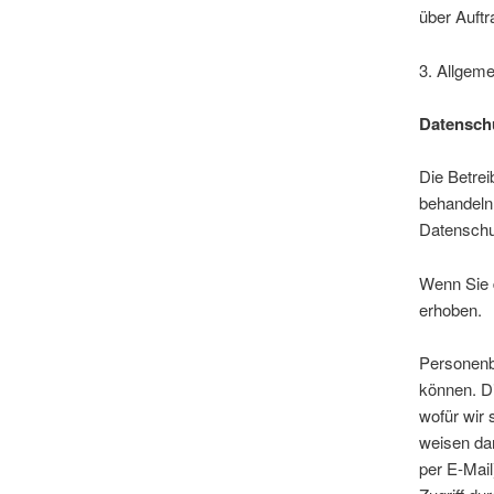
über Auft
3. Allgeme
Datensch
Die Betrei
behandeln
Datenschu
Wenn Sie 
erhoben.
Personenbe
können. Di
wofür wir 
weisen dar
per E-Mail