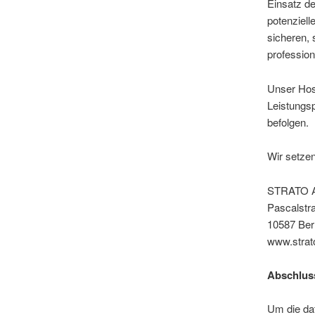
Einsatz d
potenziell
sicheren, 
profession
Unser Host
Leistungsp
befolgen.
Wir setzen
STRATO 
Pascalstr
10587 Berl
www.strat
Abschluss
Um die da