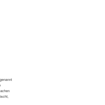
 genannt
e
 machen
öscht,