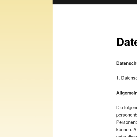
Dat
Datensch
1. Datensc
Allgemei
Die folgen
personenb
Personenbe
können. A
unter dies